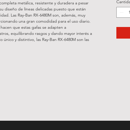
Cantid
mpleta metálica, resistente y duradera a pesar
u diseño de líneas delicadas puesto que están
calidad. Las Ray-Ban RX-6480M son, además, muy
orcionando una gran comodidad para el uso diario.
es hacen que estas gafas se adapten a
stros, equilibrando rasgos y dando mayor interés a
lo único y distintivo, las Ray-Ban RX-6480M son las