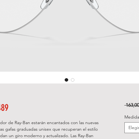
489
 163,00
Medida
viador de Ray-Ban estarán encantados con las nuevas
Elegi
as gafas graduadas unisex que recuperan el estilo
 dan un giro moderno y actualizado. Las Ray-Ban