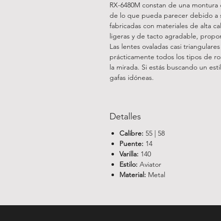
RX-6480M constan de una montura co
de lo que pueda parecer debido a s
fabricadas con materiales de alta 
ligeras y de tacto agradable, prop
Las lentes ovaladas casi triangular
prácticamente todos los tipos de ro
la mirada. Si estás buscando un esti
gafas idóneas.
Detalles
Calibre:
55 | 58
Puente:
14
Varilla:
140
Estilo:
Aviator
Material:
Metal