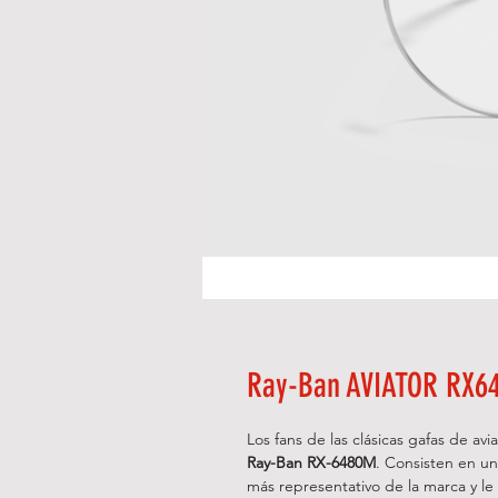
Ray-Ban AVIATOR RX6
Los fans de las clásicas gafas de a
Ray-Ban RX-6480M
. Consisten en un
más representativo de la marca y le