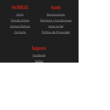
VisTABLAS
Ayuda
Inicio
Devoluciones
Tienda Online
Termínos y Condiciones
Somos Ópticos
Aviso Legal
Contacto
Política de Privacidad
Suigenos
Facebook
Twitter
Instagram
Únete a nuestro Newsletter
Suscribirme