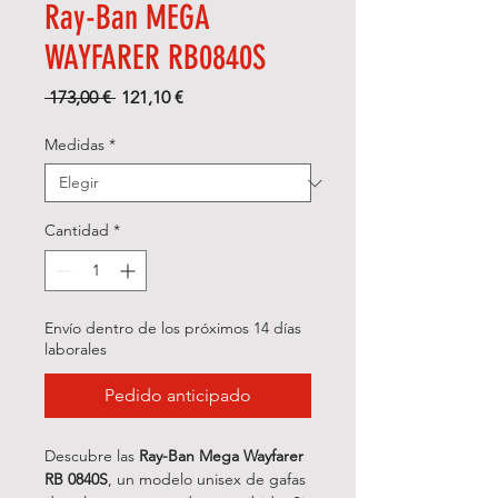
Ray-Ban MEGA
WAYFARER RB0840S
Precio
Precio
 173,00 € 
121,10 €
de
oferta
Medidas
*
Cantidad
*
Envío dentro de los próximos 14 días
laborales
Pedido anticipado
Descubre las
Ray-Ban Mega Wayfarer
RB 0840S
, un modelo unisex de gafas