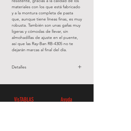
resistente, gracias a la calidad de los
materiales con los que está fabricado
y a la montura completa de pasta
que, aunque tiene líneas finas, es muy
robusta. También son unas gafas muy
ligeras y cómodas de llevar, sin
almohadillas de ajuste en el puente,
así que las Ray-Ban RB-4305 no te
dejarán marcas al final del día.
Detalles
Calibre:
53
Puente:
19
Varilla:
145
Estilo:
Ovalada
VisTABLAS
Ayuda
Tipo de lentes:
Degradadas
Inicio
Devoluciones
Material:
Pasta
Tienda Online
Termínos y Condiciones
Somos Ópticos
Aviso Legal
Contacto
Política de Privacidad