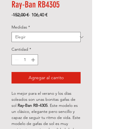
Ray-Ban RB4305
Precio
Precio
 152,00 € 
106,40 €
de
oferta
Medidas
*
Cantidad
*
Agregar al carrito
Lo mejor para el verano y los días
soleados son unas bonitas gafas de
sol
Ray-Ban RB-4305
. Este modelo es
un clásico, elegante pero sencillo y
capaz de seguir tu ritmo de vida. Este
modelo de gafas de sol es muy