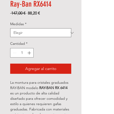
Ray-Ban RX6414
Precio
Precio
 147,00 € 
88,20 €
de
oferta
Medidas
*
Cantidad
*
Agregar al carrito
La montura para cristales graduados
RAY-BAN modelo
RAY-BAN RX 6414
es un producto de alta calidad
diseñado para ofrecer comodidad y
estilo a quienes requieren gafas
graduadas. Fabricada con materiales