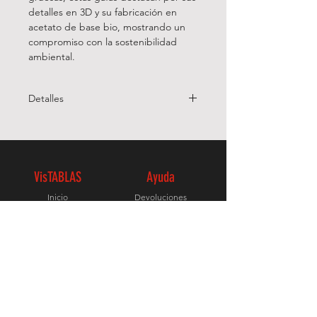
detalles en 3D y su fabricación en
acetato de base bio, mostrando un
compromiso con la sostenibilidad
ambiental.
Detalles
Calibre:
54 | 57
Puente:
20
Varilla:
145
Estilo:
Cuadrada
VisTABLAS
Ayuda
Tipo de lentes:
Normales
Inicio
Devoluciones
Material:
Pasta
Tienda Online
Termínos y Condiciones
Somos Ópticos
Aviso Legal
Contacto
Política de Privacidad
Suigenos
Facebook