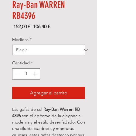
Ray-Ban WARREN
RB4396
Precio
Precio
 152,00 € 
106,40 €
de
oferta
Medidas
*
Cantidad
*
Agregar al carrito
Las gafas de sol
Ray-Ban Warren RB
4396
son el epítome de la elegancia
moderna y el estilo desenfadado. Con
una silueta cuadrada y monturas
gruesas, estas gafas destacan por sus